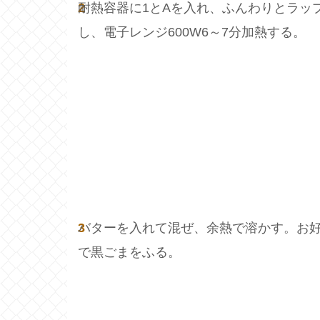
2
耐熱容器に1とAを入れ、ふんわりとラッ
し、電子レンジ600W6～7分加熱する。
3
バターを入れて混ぜ、余熱で溶かす。お
で黒ごまをふる。