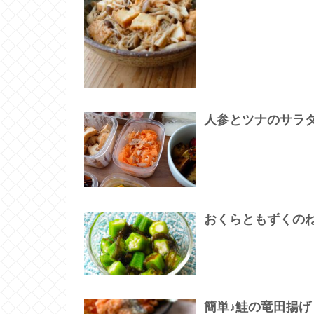
人参とツナのサラ
おくらともずくの
簡単♪鮭の竜田揚