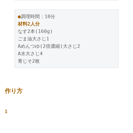
●
調理時間：10分
材料2人分
なす2本(160g)
ごま油大さじ1
Aめんつゆ(2倍濃縮)大さじ2
A水大さじ4
青じそ2枚
作り方
1