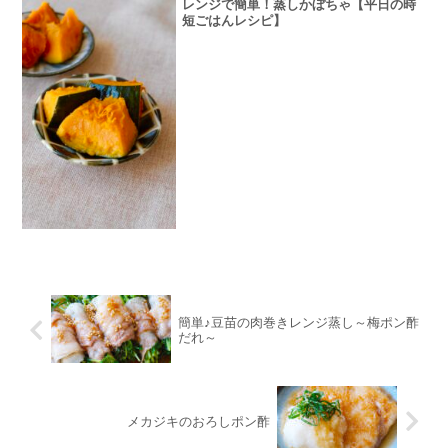
レンジで簡単！蒸しかぼちゃ【平日の時
短ごはんレシピ】
簡単♪豆苗の肉巻きレンジ蒸し～梅ポン酢
だれ～
メカジキのおろしポン酢