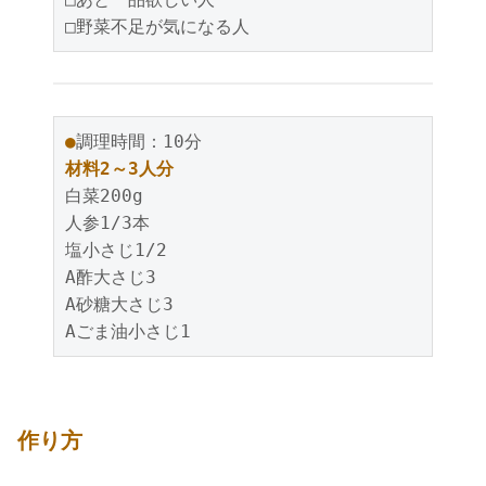
●
材料2～3人分
白菜200g

人参1/3本

塩小さじ1/2

A酢大さじ3

A砂糖大さじ3

作り方