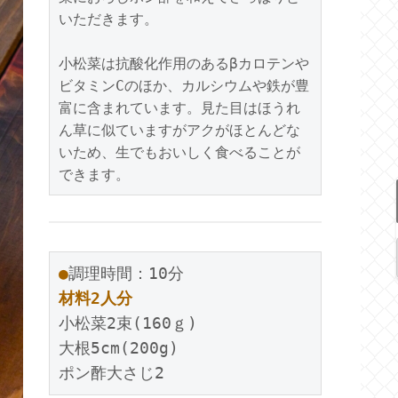
いただきます。
小松菜は抗酸化作用のあるβカロテンや
ビタミンCのほか、カルシウムや鉄が豊
富に含まれています。見た目はほうれ
ん草に似ていますがアクがほとんどな
いため、生でもおいしく食べることが
できます。
●
調理時間：10分
材料2人分
小松菜2束(160ｇ)
大根5cm(200g)
ポン酢大さじ2