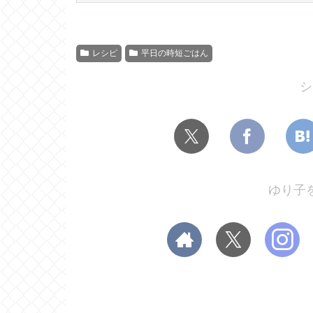
レシピ
平日の時短ごはん
シ
ゆり子