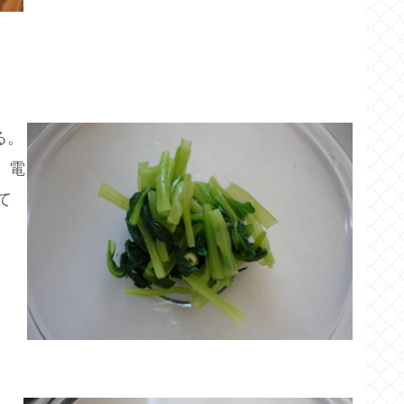
る。
、電
て