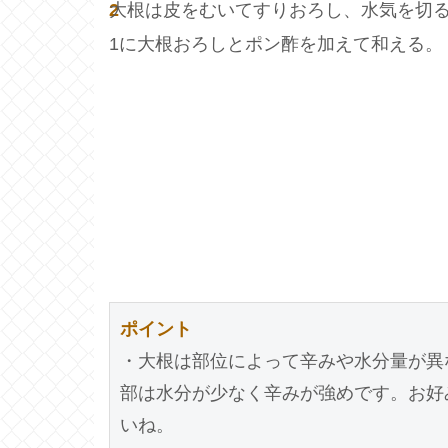
2
大根は皮をむいてすりおろし、水気を切
1に大根おろしとポン酢を加えて和える。
ポイント
・大根は部位によって辛みや水分量が異
部は水分が少なく辛みが強めです。お好
いね。