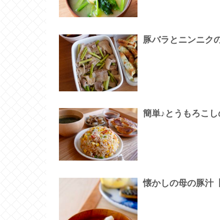
豚バラとニンニク
簡単♪とうもろこ
懐かしの母の豚汁