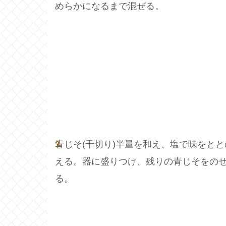
めらかになるまで混ぜる。
3
青じそ(千切り)半量を和え、塩で味をとと
える。器に盛りつけ、残りの青じそをの
る。