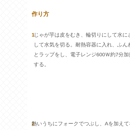
作り方
1
じゃが芋は皮をむき、輪切りにして水に
して水気を切る。耐熱容器に入れ、ふん
とラップをし、電子レンジ600Ｗ約7分加
する。
2
熱いうちにフォークでつぶし、Aを加えて