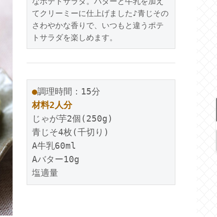
なポテトサラダ。バターと牛乳を加え
てクリーミーに仕上げました♪青じその
さわやかな香りで、いつもと違うポテ
トサラダを楽しめます。
●
調理時間：15分
材料2人分
じゃが芋2個(250g)
青じそ4枚(千切り)
A牛乳60ml
Aバター10g
塩適量