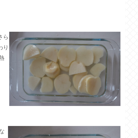
さら
わり
熱
な