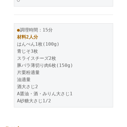
●
調理時間：15分
材料2人分
はんぺん1枚(100g)
青じそ3枚
スライスチーズ2枚
豚バラ薄切り肉6枚(150g)
片栗粉適量
油適量
酒大さじ2
A醤油・酒・みりん大さじ1
A砂糖大さじ1/2