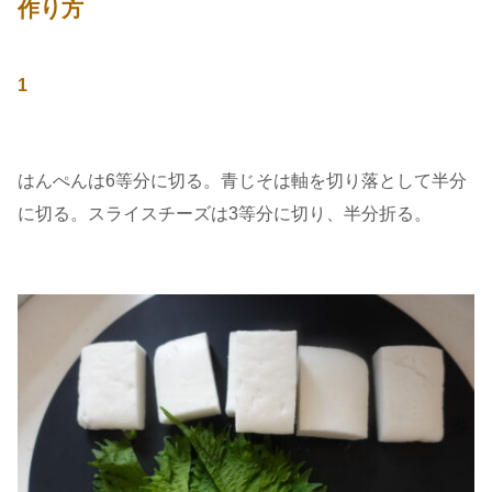
作り方
1
はんぺんは6等分に切る。青じそは軸を切り落として半分
に切る。スライスチーズは3等分に切り、半分折る。