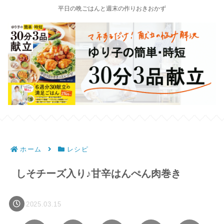
平日の晩ごはんと週末の作りおきおかず
ホーム
レシピ
しそチーズ入り♪甘辛はんぺん肉巻き
2025.03.15