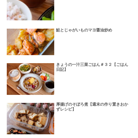
鮭とじゃがいものマヨ醤油炒め
きょうの一汁三菜ごはん＃３２【ごはん
日記】
厚揚げのそぼろ煮【週末の作り置きおか
ずレシピ】