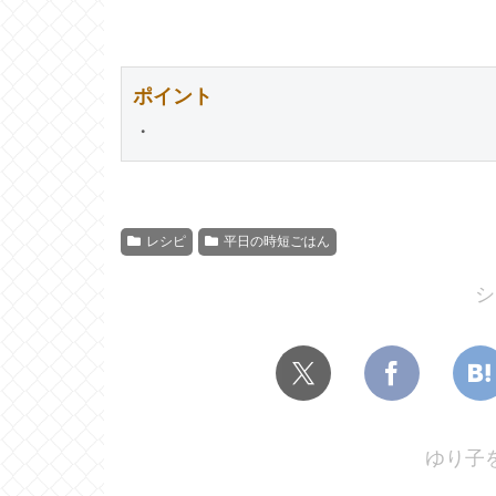
ポイント
・
レシピ
平日の時短ごはん
シ
ゆり子