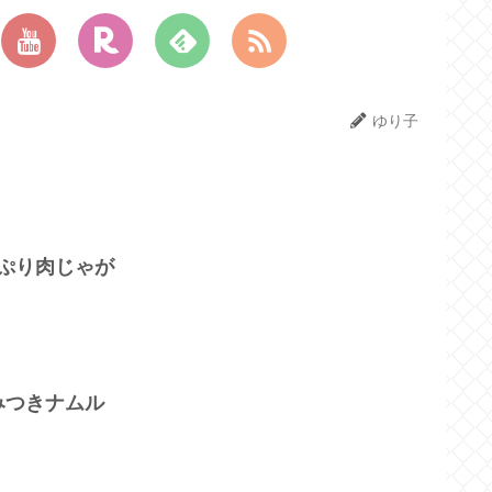
ゆり子
ぷり肉じゃが
みつきナムル