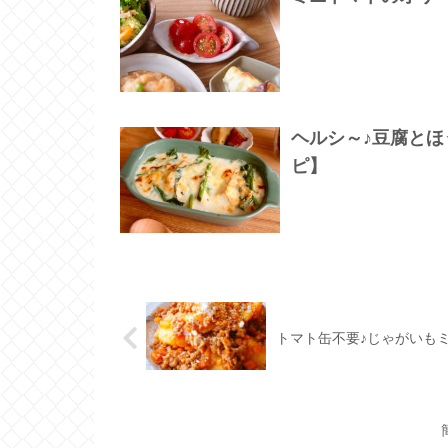
ヘルシ～♪豆腐と
ピ】
トマト缶不要♪じゃがいも