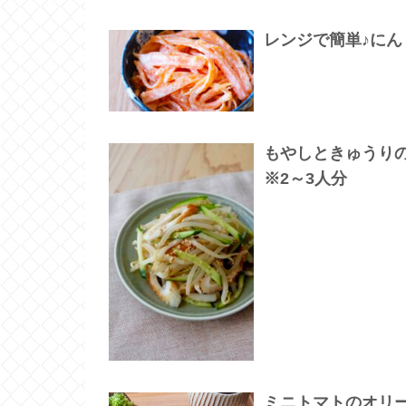
レンジで簡単♪に
もやしときゅうり
※2～3人分
ミニトマトのオリ