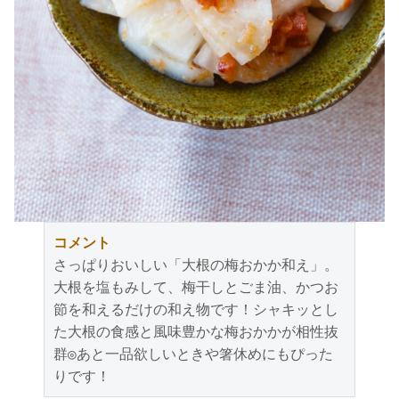
コメント
さっぱりおいしい「大根の梅おかか和え」。
大根を塩もみして、梅干しとごま油、かつお
節を和えるだけの和え物です！シャキッとし
た大根の食感と風味豊かな梅おかかが相性抜
群◎あと一品欲しいときや箸休めにもぴった
りです！