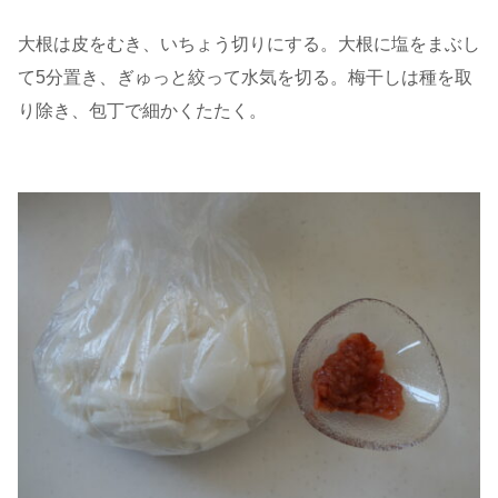
大根は皮をむき、いちょう切りにする。大根に塩をまぶし
て5分置き、ぎゅっと絞って水気を切る。梅干しは種を取
り除き、包丁で細かくたたく。