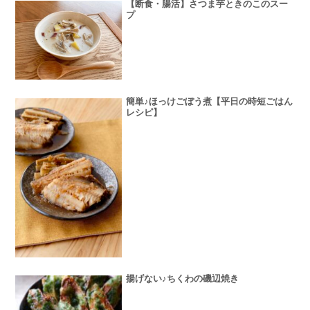
【断食・腸活】さつま芋ときのこのスー
プ
簡単♪ほっけごぼう煮【平日の時短ごはん
レシピ】
揚げない♪ちくわの磯辺焼き