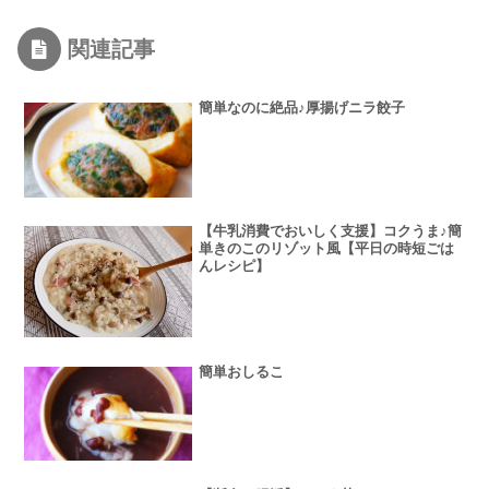
関連記事
簡単なのに絶品♪厚揚げニラ餃子
【牛乳消費でおいしく支援】コクうま♪簡
単きのこのリゾット風【平日の時短ごは
んレシピ】
簡単おしるこ