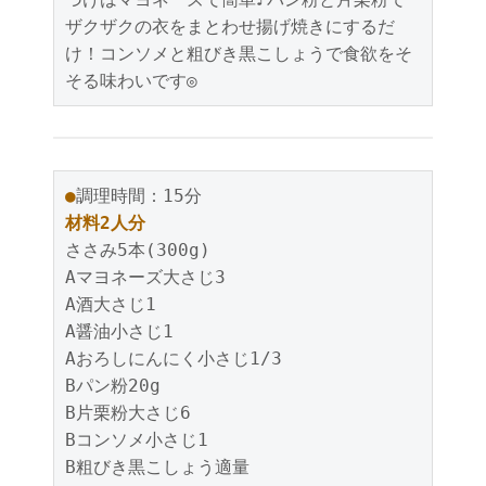
ザクザクの衣をまとわせ揚げ焼きにするだ
け！コンソメと粗びき黒こしょうで食欲をそ
そる味わいです◎
●
調理時間：15分
材料2人分
ささみ5本(300g)
Aマヨネーズ大さじ3
A酒大さじ1
A醤油小さじ1
Aおろしにんにく小さじ1/3
Bパン粉20g
B片栗粉大さじ6
Bコンソメ小さじ1
B粗びき黒こしょう適量