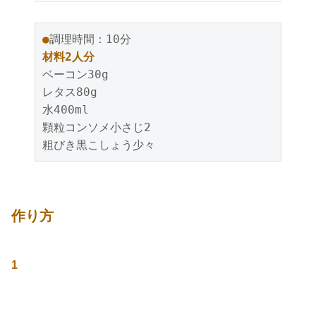
●
調理時間：10分
材料2人分
ベーコン30g
レタス80g
水400ml
顆粒コンソメ小さじ2
粗びき黒こしょう少々
作り方
1