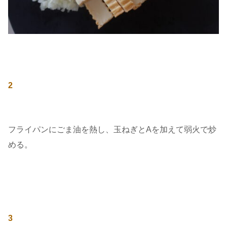
2
フライパンにごま油を熱し、玉ねぎとAを加えて弱火で炒
める。
3