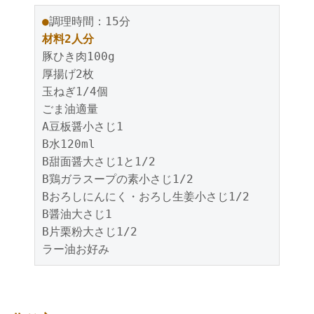
●
調理時間：15分
材料2人分
豚ひき肉100g
厚揚げ2枚
玉ねぎ1/4個
ごま油適量
A豆板醤小さじ1
B水120ml
B甜面醤大さじ1と1/2
B鶏ガラスープの素小さじ1/2
Bおろしにんにく・おろし生姜小さじ1/2
B醤油大さじ1
B片栗粉大さじ1/2
ラー油お好み