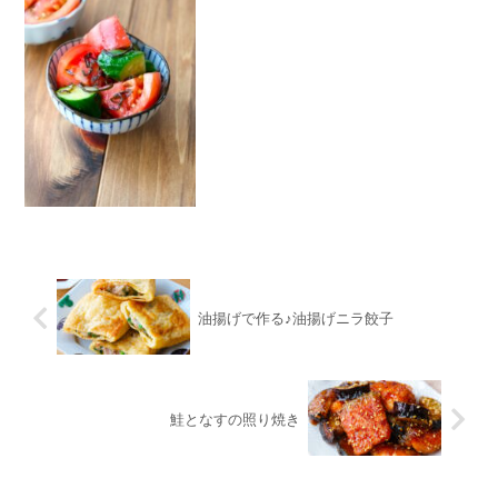
油揚げで作る♪油揚げニラ餃子
鮭となすの照り焼き