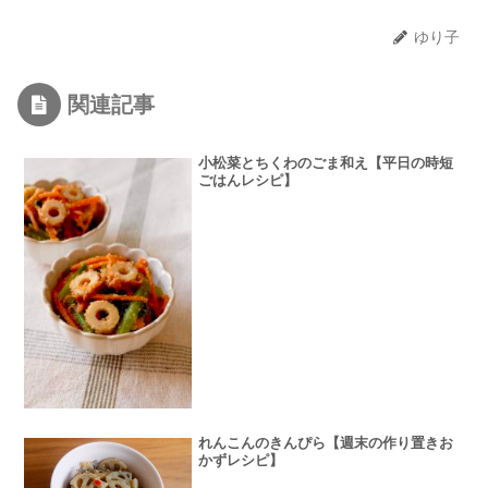
ゆり子
関連記事
小松菜とちくわのごま和え【平日の時短
ごはんレシピ】
れんこんのきんぴら【週末の作り置きお
かずレシピ】