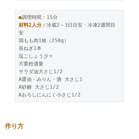
●
材料2人分
／冷蔵2～3日目安・冷凍2週間目
安

鶏もも肉1枚（250g）

長ねぎ1本

塩こしょう少々

片栗粉適量

サラダ油大さじ1/2

A醤油・みりん・酒 大さじ1

A砂糖 大さじ1/2

Aおろしにんにく小さじ1/2
作り方