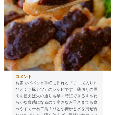
コメント
お家でパパッと手軽に作れる『チーズ入り♪
ひとくち豚カツ』のレシピです！薄切りの豚
肉を使えば火の通りも早く時短できる＆やわ
らかな食感になるので小さなお子さまでも食
べやすく一石二鳥！卵と小麦粉と水を混ぜ合