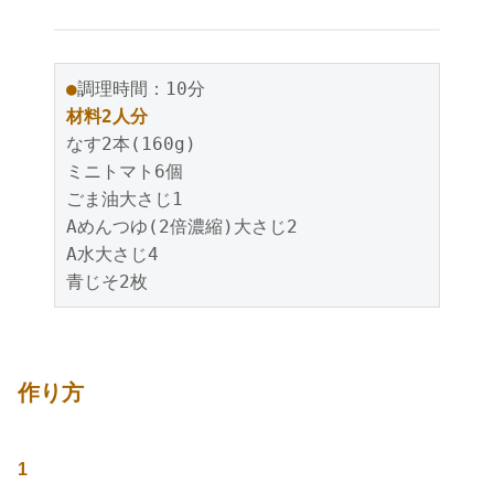
●
調理時間：10分
材料2人分
なす2本(160g)
ミニトマト6個
ごま油大さじ1
Aめんつゆ(2倍濃縮)大さじ2
A水大さじ4
青じそ2枚
作り方
1