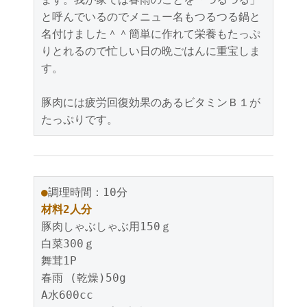
と呼んでいるのでメニュー名もつるつる鍋と
名付けました＾＾簡単に作れて栄養もたっぷ
りとれるので忙しい日の晩ごはんに重宝しま
す。
豚肉には疲労回復効果のあるビタミンＢ１が
たっぷりです。
●
調理時間：10分
材料2人分
豚肉しゃぶしゃぶ用150ｇ
白菜300ｇ
舞茸1P
春雨 (乾燥)50g
A水600cc