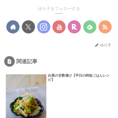
ゆり子をフォローする
ゆり子
関連記事
白菜の甘酢漬け【平日の時短ごはんレシ
ピ】