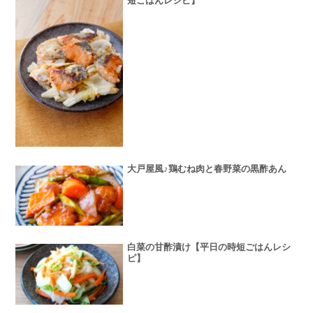
短ごはんレシピ】
大戸屋風♪鶏むね肉と春野菜の黒酢あん
白菜の甘酢漬け【平日の時短ごはんレシ
ピ】