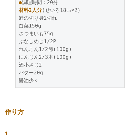
●
調理時間：20分
材料2人分
(せいろ18㎝×2)
鮭の切り身2切れ
白菜150g
さつまいも75g
ぶなしめじ1/2P
れんこん1/2節(100g)
にんじん2/3本(100g)
酒小さじ2
バター20g
醤油少々
作り方
1