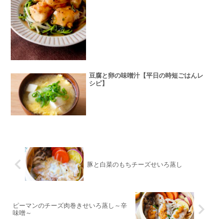
豆腐と卵の味噌汁【平日の時短ごはんレ
シピ】
豚と白菜のもちチーズせいろ蒸し
ピーマンのチーズ肉巻きせいろ蒸し～辛
味噌～