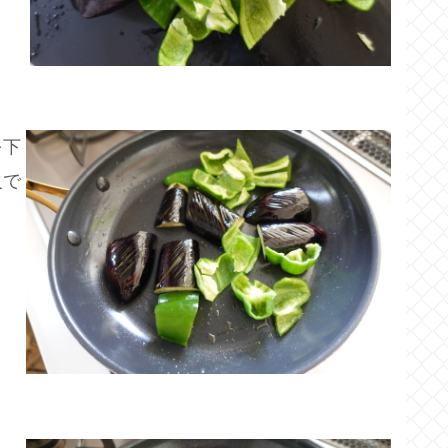
を下
火で