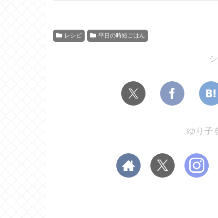
レシピ
平日の時短ごはん
シ
ゆり子