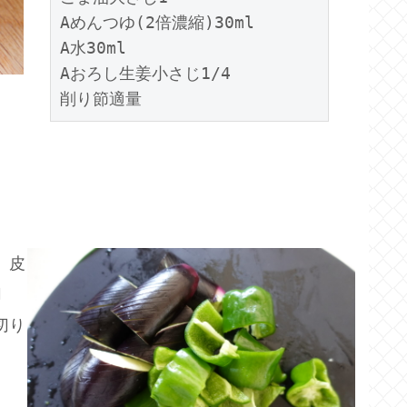
Aめんつゆ(2倍濃縮)30ml
A水30ml
Aおろし生姜小さじ1/4
削り節適量
。皮
切
切り