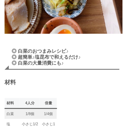
◎ 白菜のおつまみレシピ♪
◎ 超簡単♪塩昆布で和えるだけ♪
◎ 白菜の大量消費にも♪
材料
材料
4人分
倍量
白菜
1/8個
1/4個
塩
小さじ1/2
小さじ1