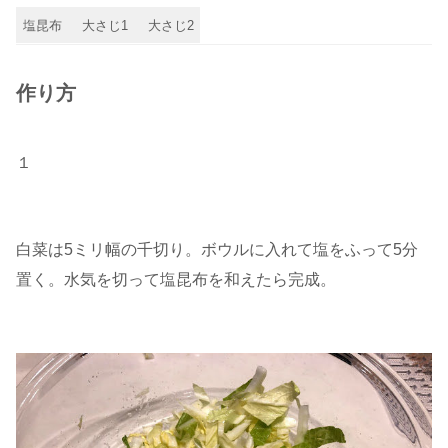
塩昆布
大さじ1
大さじ2
作り方
１
白菜は5ミリ幅の千切り。ボウルに入れて塩をふって5分
置く。水気を切って塩昆布を和えたら完成。