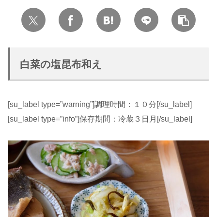
白菜の塩昆布和え
[su_label type=”warning”]調理時間：１０分[/su_label]
[su_label type=”info”]保存期間：冷蔵３日月[/su_label]