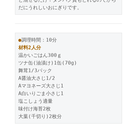
だにうれしいおにぎりです。
●
材料2人分
温かいごはん300ｇ

ツナ缶(油漬け)1缶(70g)

舞茸1/3パック

A醤油大さじ1/2

Aマヨネーズ大さじ1

A白いりごま小さじ1

塩こしょう適量

味付け海苔2枚

大葉(千切り)2枚分