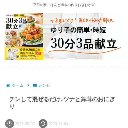
平日の晩ごはんと週末の作りおきおかず
ホーム
レシピ
チンして混ぜるだけ♪ツナと舞茸のおにぎ
り
2023.09.07
2023.11.04