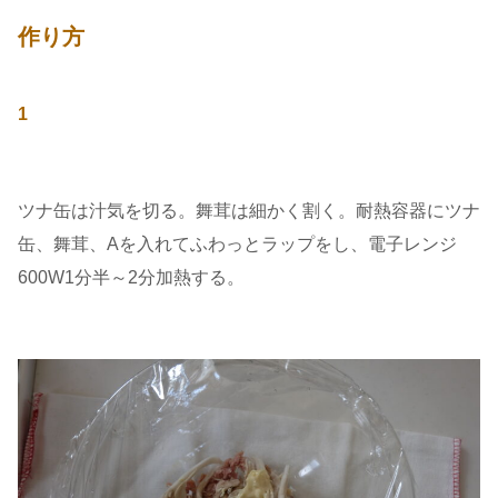
作り方
1
ツナ缶は汁気を切る。舞茸は細かく割く。耐熱容器にツナ
缶、舞茸、Aを入れてふわっとラップをし、電子レンジ
600W1分半～2分加熱する。