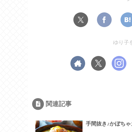
ゆり子
関連記事
手間抜き♪かぼち