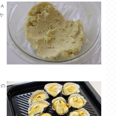
A
か
をの