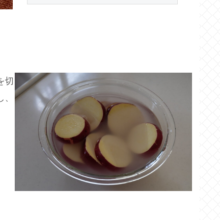
を切
し、