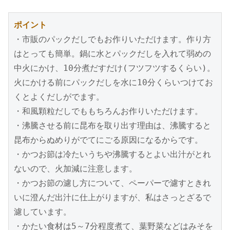
ポイント
・市販のパックだしでもお作りいただけます。作り方
はとっても簡単。鍋に水とパックだしを入れて弱めの
中火にかけ、10分煮だすだけ(フツフツするくらい)。
火にかける前にパックだしを水に10分くらいつけてお
くとよくだしがでます。
・和風顆粒だしでももちろんお作りいただけます。
・沸騰させる前に昆布を取り出す理由は、沸騰すると
昆布からぬめりがでてにごる原因になるからです。
・かつお節は冷たいうちや沸騰するとよい出汁がとれ
ないので、火加減に注意します。
・かつお節の濾し方について、ペーパーで濾すときれ
いに澄んだ出汁に仕上がりますが、私はさっとざるで
濾しています。
・かたい食材は5～7分程度煮て、葉野菜などはみそを