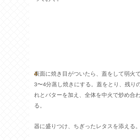
4
表面に焼き目がついたら、蓋をして弱火
3〜4分蒸し焼きにする。蓋をとり、残り
れとバターを加え、全体を中火で炒め合
る。
器に盛りつけ、ちぎったレタスを添える