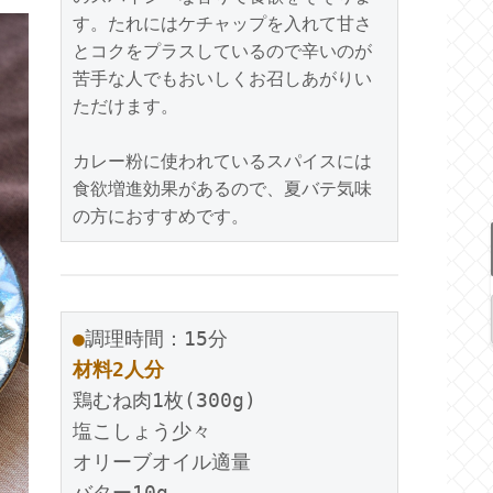
す。たれにはケチャップを入れて甘さ
とコクをプラスしているので辛いのが
苦手な人でもおいしくお召しあがりい
ただけます。
カレー粉に使われているスパイスには
食欲増進効果があるので、夏バテ気味
の方におすすめです。
●
調理時間：15分
材料2人分
鶏むね肉1枚(300g)
塩こしょう少々
オリーブオイル適量
バター10g