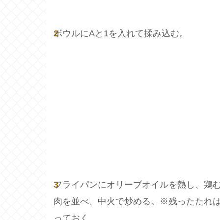
2
ボウルにAと1を入れて揉み込む。
3
フライパンにオリーブオイルを熱し、鶏
肉を並べ、中火で炒める。※残ったたれ
っておく。