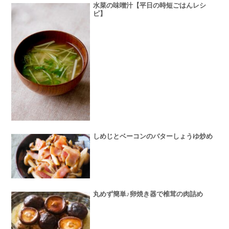
水菜の味噌汁【平日の時短ごはんレシ
ピ】
しめじとベーコンのバターしょうゆ炒め
丸めず簡単♪卵焼き器で椎茸の肉詰め