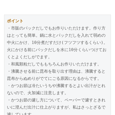
ポイント
・市販のパックだしでもお作りいただけます。作り方
はとっても簡単。鍋に水とパックだしを入れて弱めの
中火にかけ、10分煮だすだけ(フツフツするくらい)。
火にかける前にパックだしを水に10分くらいつけてお
くとよくだしがでます。
・和風顆粒だしでももちろんお作りいただけます。
・沸騰させる前に昆布を取り出す理由は、沸騰すると
昆布からぬめりがでてにごる原因になるからです。
・かつお節は冷たいうちや沸騰するとよい出汁がとれ
ないので、火加減に注意します。
・かつお節の濾し方について、ペーパーで濾すときれ
いに澄んだ出汁に仕上がりますが、私はさっとざるで
濾しています。