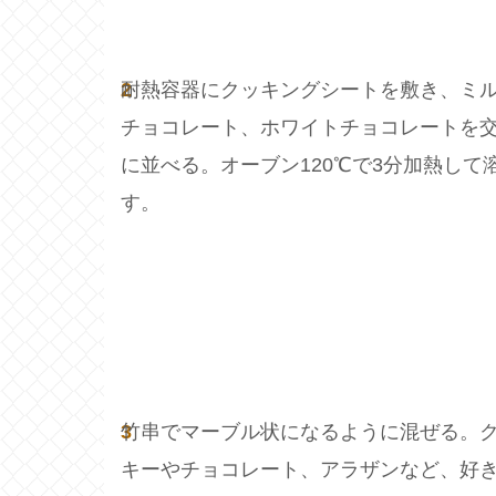
2
耐熱容器にクッキングシートを敷き、ミ
チョコレート、ホワイトチョコレートを
に並べる。オーブン120℃で3分加熱して
す。
3
竹串でマーブル状になるように混ぜる。
キーやチョコレート、アラザンなど、好