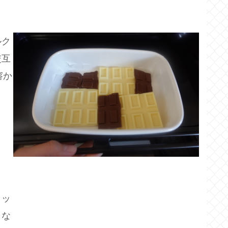
ルク
交互
溶か
クッ
きな