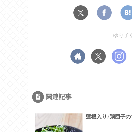
ゆり子
関連記事
蓮根入り♪鶏団子