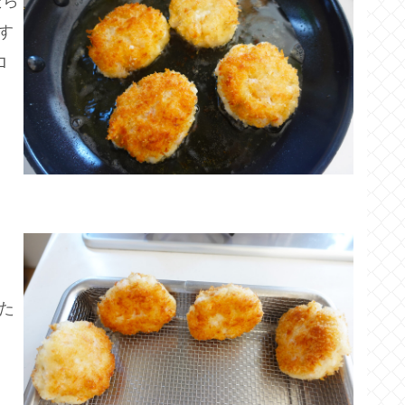
たら
す
ロ
た