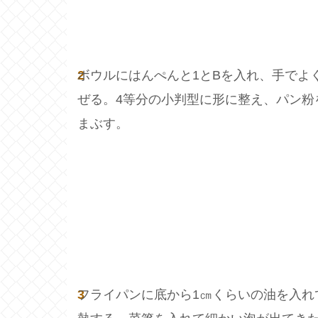
2
ボウルにはんぺんと1とBを入れ、手でよ
ぜる。4等分の小判型に形に整え、パン粉
まぶす。
3
フライパンに底から1㎝くらいの油を入れ