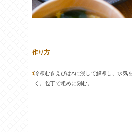
作り方
1
冷凍むきえびはAに浸して解凍し、水気
く。包丁で粗めに刻む。