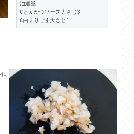
油適量
Cとんかつソース大さじ3
C白すりごま大さじ1
を拭