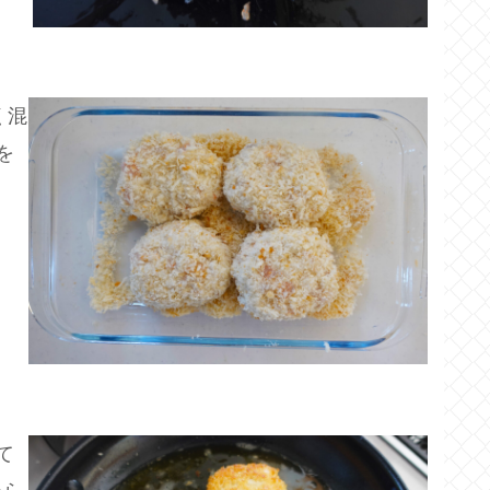
く混
を
て