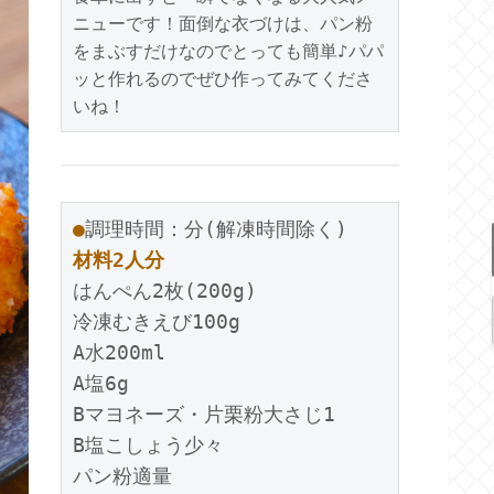
ニューです！面倒な衣づけは、パン粉
をまぶすだけなのでとっても簡単♪パパ
ッと作れるのでぜひ作ってみてくださ
いね！
●
調理時間：分(解凍時間除く)
材料2人分
はんぺん2枚(200g)
冷凍むきえび100g
A水200ml
A塩6g
Bマヨネーズ・片栗粉大さじ1
B塩こしょう少々
パン粉適量