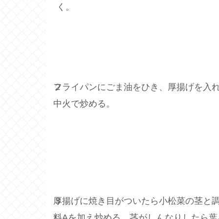
く。
２
フライパンにごま油をひき、厚揚げを入
中火で炒める。
３
厚揚げに焼き目がついたら小松菜の茎と
料Aを加え炒める。茎がしんなりしたら葉