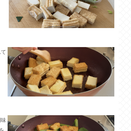
れて
調味
を