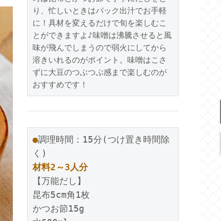
り、忙しいときはパック出汁でお手軽
に！具材を変えるだけで旬を楽しむこ
とができますよ♪味噌は沸騰させると風
味が飛んでしまうので弱火にしてから
溶きいれるのがポイント。味噌はこさ
ずに大豆のつぶつぶ感まで楽しむのが
おすすめです！
●
調理時間：15分(つけ置き時間除
材料2～3人分
【万能だし】

昆布5cm角1枚

かつお節15g
