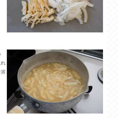
め
入れ
を溶