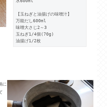
水600ml

【玉ねぎと油揚げの味噌汁】

万能だし600ml

味噌大さじ2～3

玉ねぎ1/4個(70g)

鍋に
て