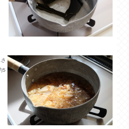
ちさ
約5