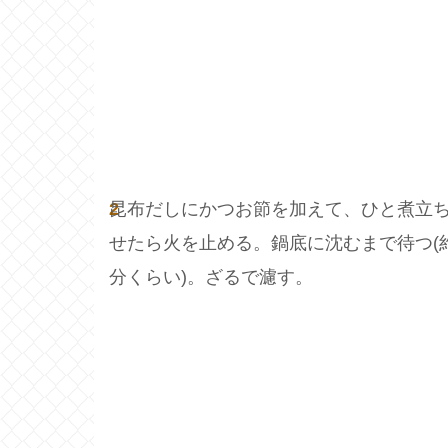
2
昆布だしにかつお節を加えて、ひと煮立
せたら火を止める。鍋底に沈むまで待つ(
分くらい)。ざるで濾す。