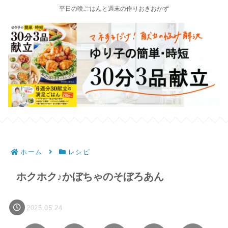
平日の晩ごはんと週末の作りおきおかず
ホーム
レシピ
ホクホク♪かぼちゃのそぼろあん
2025.05.24