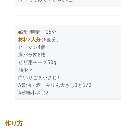
●
調理時間：15分
材料2人分
(8個分)
ピーマン4個
豚バラ肉8枚
ピザ用チーズ50g
油少々
白いりごま小さじ1
A醤油・酒・みりん大さじ1と1/2
A砂糖小さじ2
作り方