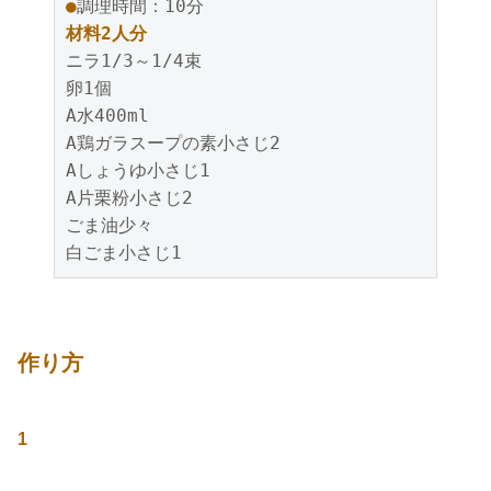
●
調理時間：10分
材料2人分
ニラ1/3～1/4束
卵1個
A水400ml
A鶏ガラスープの素小さじ2
Aしょうゆ小さじ1
A片栗粉小さじ2
ごま油少々
白ごま小さじ1
作り方
1