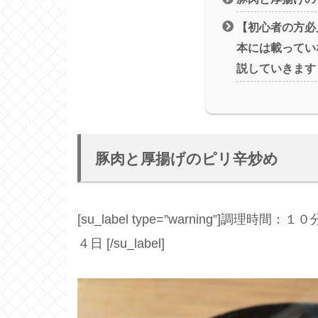
【初心者の方必
本には載ってい
説していきます
豚肉と厚揚げのピリ辛炒め
[su_label type=”warning”]調理時間：１０分[
４日 [/su_label]