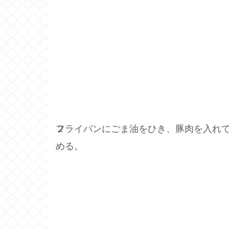
２
フライパンにごま油をひき、豚肉を入れ
める。