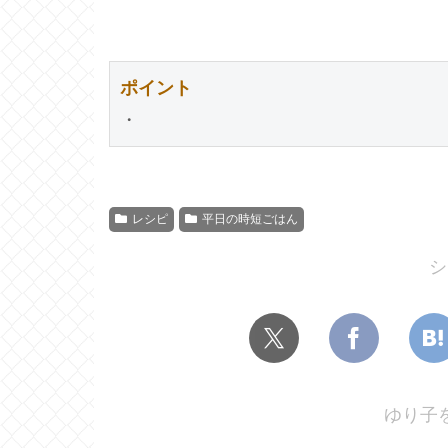
ポイント
・
レシピ
平日の時短ごはん
シ
ゆり子