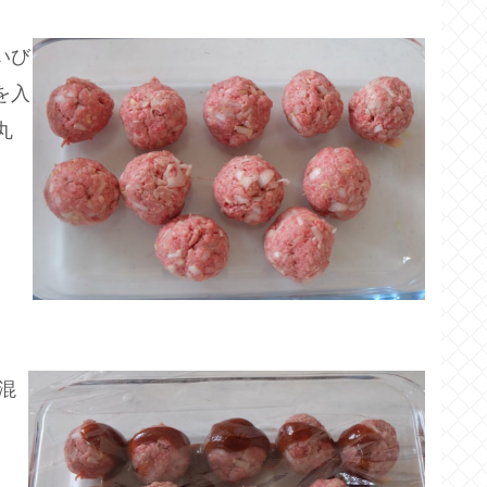
いび
を入
丸
混