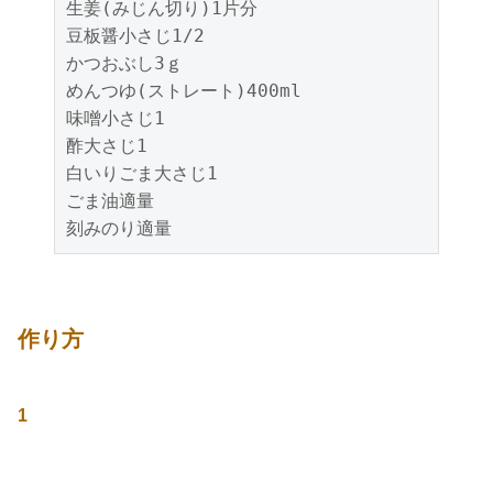
生姜(みじん切り)1片分

豆板醤小さじ1/2

かつおぶし3ｇ

めんつゆ(ストレート)400ml

味噌小さじ1

酢大さじ1

白いりごま大さじ1

ごま油適量

刻みのり適量
作り方
1