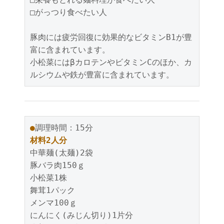
□がっつり食べたい人

豚肉には疲労回復に効果的なビタミンB1が豊
富に含まれています。

小松菜にはβカロテンやビタミンCのほか、カ
ルシウムや鉄が豊富に含まれています。
●
材料2人分
中華麺(太麺)2袋

豚バラ肉150ｇ

小松菜1株

舞茸1パック

メンマ100ｇ

にんにく(みじん切り)1片分
