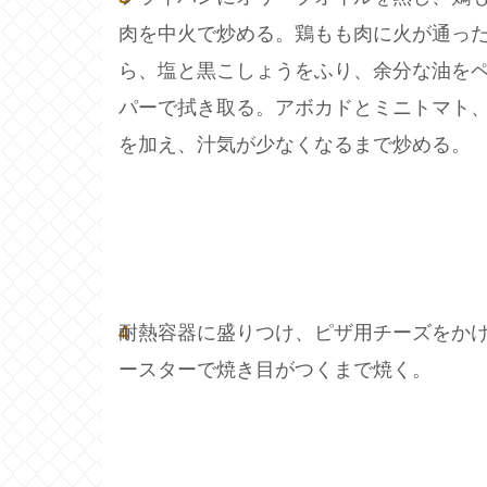
肉を中火で炒める。鶏もも肉に火が通っ
ら、塩と黒こしょうをふり、余分な油を
パーで拭き取る。アボカドとミニトマト、
を加え、汁気が少なくなるまで炒める。
4
耐熱容器に盛りつけ、ピザ用チーズをか
ースターで焼き目がつくまで焼く。