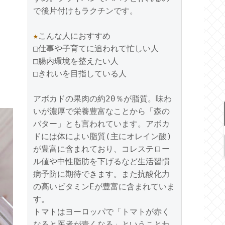
で後片付けもラクチンです。

★
こんな人におすすめ

□仕事や子育てに追われて忙しい人

□腸内環境を整えたい人

□きれいを目指している人

アボカドの果肉の約20％が脂質。味わ
いが濃厚で栄養豊富なことから「森の
バター」とも言われています。アボカ
ドには体によい脂質(主にオレイン酸)
が豊富に含まれており、コレステロー
ル値や中性脂肪を下げるなど生活習慣
病予防に期待できます。また抗酸化力
の高いビタミンEが豊富に含まれていま
す。

トマトはヨーロッパで「トマトが赤く
なると医者が青くなる」ということわ