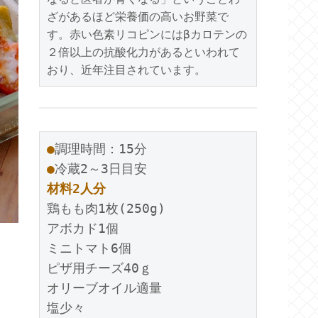
ざがあるほど栄養価の高いお野菜で
す。赤い色素リコピンにはβカロテンの
２倍以上の抗酸化力があるといわれて
●
●
材料2人分
鶏もも肉1枚(250g)

アボカド1個

ミニトマト6個

ピザ用チーズ40ｇ

オリーブオイル適量

塩少々
