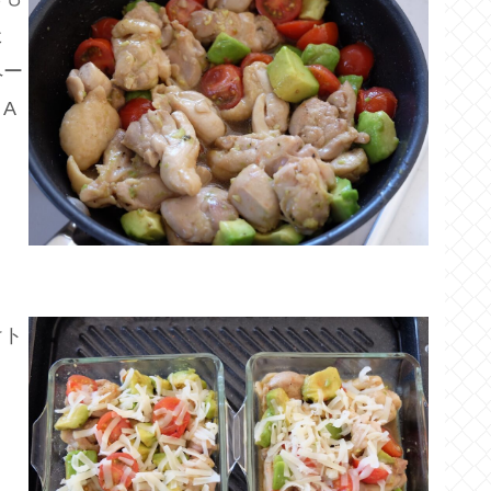
た
ペー
A
けト