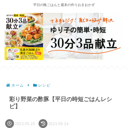
平日の晩ごはんと週末の作りおきおかず
ホーム
レシピ
彩り野菜の酢豚【平日の時短ごはんレシ
ピ】
2023.05.20
2023.09.14