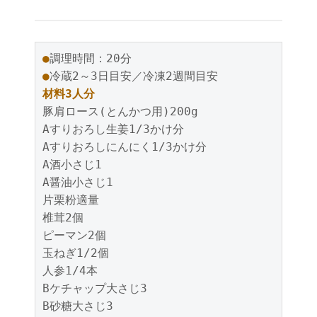
●
●
材料3人分
豚肩ロース(とんかつ用)200g

Aすりおろし生姜1/3かけ分

Aすりおろしにんにく1/3かけ分

A酒小さじ1

A醤油小さじ1

片栗粉適量

椎茸2個

ピーマン2個

玉ねぎ1/2個

人参1/4本

Bケチャップ大さじ3

B砂糖大さじ3
