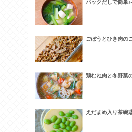
パックだしで簡単
ごぼうとひき肉の
鶏むね肉と冬野菜
えだまめ入り茶碗