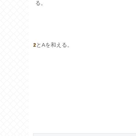
る。
2
1とAを和える。