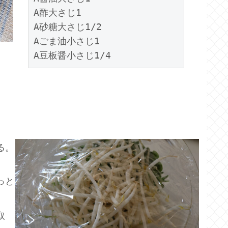
A酢大さじ1

A砂糖大さじ1/2

Aごま油小さじ1

る。
っと
取