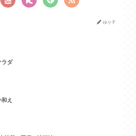
ゆり子
サラダ
か和え