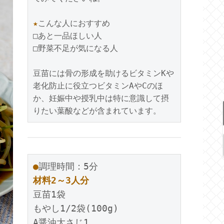
★
こんな人におすすめ

□あと一品ほしい人

□野菜不足が気になる人

豆苗には骨の形成を助けるビタミンKや
老化防止に役立つビタミンAやCのほ
か、妊娠中や授乳中は特に意識して摂
りたい葉酸などが含まれています。
●
材料2～3人分
豆苗1袋

もやし1/2袋(100g)

A醤油大さじ1
