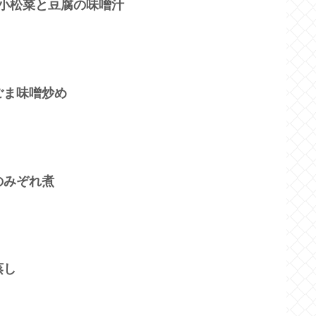
♪小松菜と豆腐の味噌汁
ごま味噌炒め
のみぞれ煮
蒸し