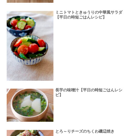
ミニトマトときゅうりの中華風サラダ
【平日の時短ごはんレシピ】
長芋の味噌汁【平日の時短ごはんレシ
ピ】
とろ～りチーズのちくわ磯辺焼き