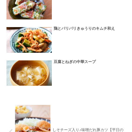
鶏とパリパリきゅうりのキムチ和え
豆腐とねぎの中華スープ
しそチーズ入り♪味噌だれ豚カツ【平日の