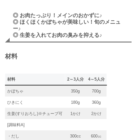
◎ お肉たっぷり！メインのおかずに♪
◎ ほくほくかぼちゃが美味しい！旬のメニュ
ー♪
◎ 生姜を入れてお肉の臭みを抑える♪
材料
材料
2～3人分
4～5人分
かぼちゃ
350g
700g
ひきにく
180g
360g
生姜(すりおろし)※チューブ可
1かけ
2かけ
[調味料A]
・だし
300cc
600㏄