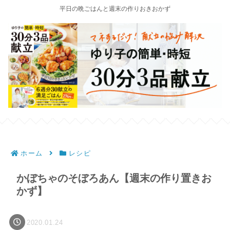
平日の晩ごはんと週末の作りおきおかず
ホーム
レシピ
かぼちゃのそぼろあん【週末の作り置きお
かず】
2020.01.24