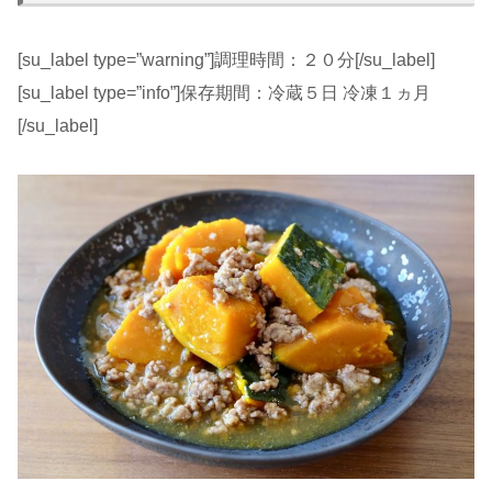
[su_label type=”warning”]調理時間：２０分[/su_label]
[su_label type=”info”]保存期間：冷蔵５日 冷凍１ヵ月
[/su_label]