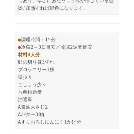
であり、寒さにあたって甘みが増している証
拠♪加熱すれば緑色になります。
●
●
材料3人分
鮭の切り身3切れ

ブロッコリー1株

塩少々

こしょう少々

片栗粉適量

油適量

A醤油大さじ2

Aバター30g

Aすりおろしにんにく1かけ分