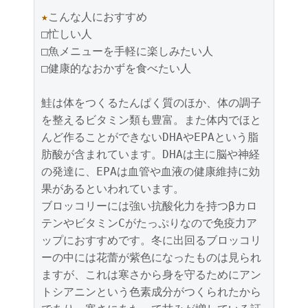
★
こんな人におすすめ

□忙しい人

□魚メニューを手軽に楽しみたい人

□健康的なおかずを食べたい人

鮭は体をつくるたんぱく質のほか、体の調子
を整えるビタミン類も豊富。また体内でほと
んど作ることができないDHAやEPAという脂
肪酸が含まれています。DHAは主に脳や神経
の発達に、EPAは血管や血液の健康維持に効
果があるといわれています。

ブロッコリーには強い抗酸化力を持つβカロ
テンやビタミンCがたっぷりなので免疫力ア
ップにおすすめです。冬に出回るブロッコリ
ーの中には花蕾が紫色になったものは見られ
ますが、これは寒さから身を守るためにアン
トシアニンという色素成分がつくられたから