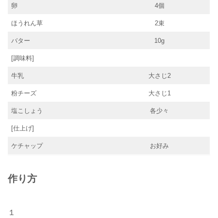
卵
4個
ほうれん草
2束
バター
10g
[調味料]
牛乳
大さじ2
粉チーズ
大さじ1
塩こしょう
各少々
[仕上げ]
ケチャップ
お好み
作り方
１