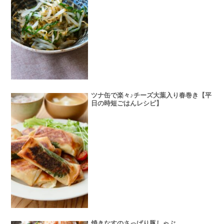
ツナ缶で楽々♪チーズ大葉入り春巻き【平
日の時短ごはんレシピ】
焼きなすのさっぱり豚しゃぶ