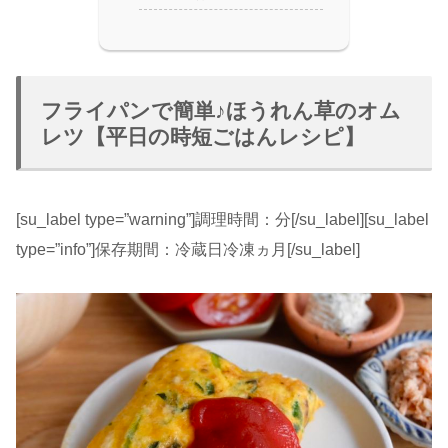
フライパンで簡単♪ほうれん草のオム
レツ【平日の時短ごはんレシピ】
[su_label type=”warning”]調理時間：分[/su_label][su_label
type=”info”]保存期間：冷蔵日冷凍ヵ月[/su_label]