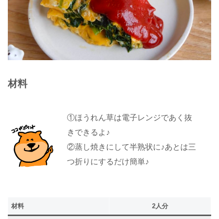
材料
①ほうれん草は電子レンジであく抜
きできるよ♪
②蒸し焼きにして半熟状に♪あとは三
つ折りにするだけ簡単♪
材料
2人分