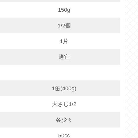
150g
1/2個
1片
適宜
1缶(400g)
大さじ1/2
各少々
50cc