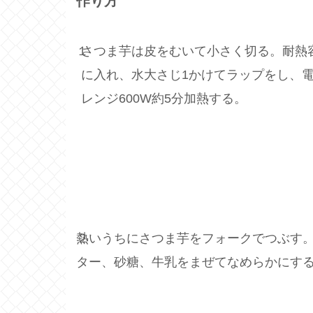
作り方
１
さつま芋は皮をむいて小さく切る。耐熱
に入れ、水大さじ1かけてラップをし、
レンジ600W約5分加熱する。
２
熱いうちにさつま芋をフォークでつぶす
ター、砂糖、牛乳をまぜてなめらかにす