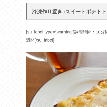
冷凍作り置き♪スイートポテト
[su_label type=”warning”]調理時間：10分[/
週間[/su_label]