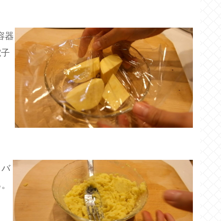
容器
電子
。バ
る。