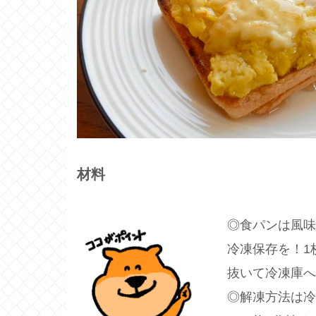
材料
◎食パンは風味
冷凍保存を！1
抜いて冷凍庫へ
◎解凍方法は冷