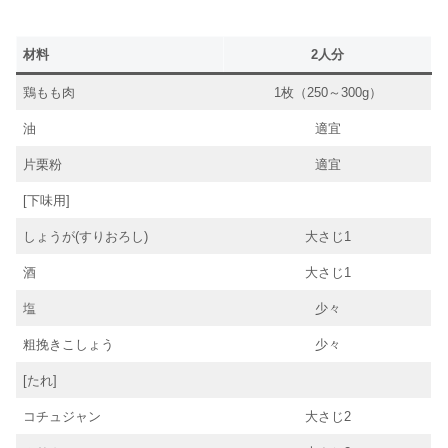
材料
2人分
鶏もも肉
1枚（250～300g）
油
適宜
片栗粉
適宜
[下味用]
しょうが(すりおろし)
大さじ1
酒
大さじ1
塩
少々
粗挽きこしょう
少々
[たれ]
コチュジャン
大さじ2