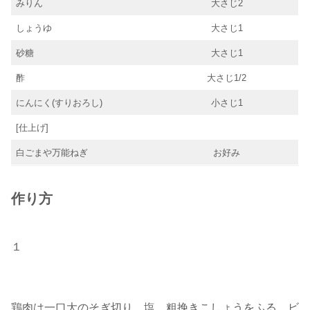
みりん
大さじ2
しょうゆ
大さじ1
砂糖
大さじ1
酢
大さじ1/2
にんにく(すりおろし)
小さじ1
[仕上げ]
白ごまや万能ねぎ
お好み
作り方
１
鶏肉は一口大のそぎ切り。塩、粗挽きこしょうをふる。ビ