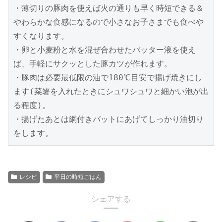
・薄切りの豚肉を使えば火の通りも早く時短できる＆
やわらかな食感になるので小さなお子さまでも食べや
すくなります。

・卵と小麦粉と水を混ぜ合わせたバッター液を使え
ば、手軽にサクッとした豚カツが作れます。

・豚肉は必要最低限の油で180℃目安で揚げ焼きにし
ます(菜箸を入れたときにシュワシュワと細かい泡が出
る程度)。

・揚げたあとは網付きバットにあげてしっかり油切り
レシピ
平日の時短ごはん
シェアする